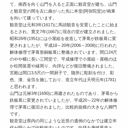
て、南西を向く山門を入ると正面に観音堂が建ち、山門
と観音堂の間を左に曲がった先に本堂(阿弥陀堂)が南東
を向いて建っています。
観音堂は元和3年(1617)に馬頭観音を安置したことに始ま
るとされ、寛文7年(1667)に現在の堂が建立されました。
昭和26年(1951)には小屋組を改造して茅葺が鉄板葺に変
更されましたが、平成18～20年(2006～2008)に行われた
解体修理で茅葺形銅板葺に整備されています。間口24尺
のやや横に長い三間堂で、平成修理で小屋組・屋根のほ
か柱間装置や縁周り、向拝などが復旧整備されました。
宮殿は間口3.5尺の一間厨子で、随所に彫刻を付け、彩
色、漆、金箔を施しており、造立年代は天明元年(1781)
と思われます。
山門は元禄3年(1690)に再建されたものであり、茅葺から
鉄板葺に変更されていましたが、平成20～22年の解体修
理で茅葺に復旧されました。比較的規模の大きな八脚門
です。
観音堂は県内の同じような近世の遺例のなかでは建立年
代が明らかで比較的古いものです。向拝を唐破風造と