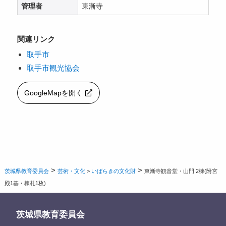
管理者
東漸寺
関連リンク
取手市
取手市観光協会
GoogleMapを開く
>
>
茨城県教育委員会
芸術・文化
>
いばらきの文化財
東漸寺観音堂・山門 2棟(附宮
殿1基・棟札1枚)
茨城県教育委員会