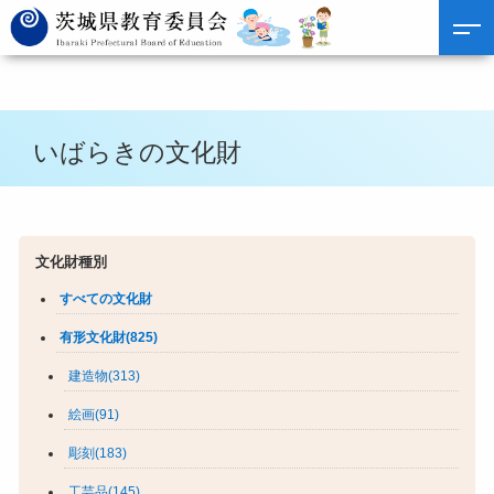
いばらきの文化財
文化財種別
すべての文化財
有形文化財(825)
建造物(313)
絵画(91)
彫刻(183)
工芸品(145)