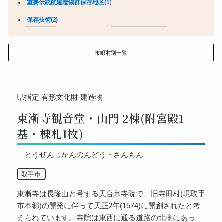
重要伝統的建造物群保存地区(1)
保存技術(2)
市町村別一覧
県指定
有形文化財
建造物
東漸寺観音堂・山門 2棟(附宮殿1
基・棟札1枚)
とうぜんじかんのんどう・さんもん
取手市
東漸寺は長隆山と号する天台宗寺院で、旧寺田村(現取手
市本郷)の開発に伴って天正2年(1574)に開創されたと考
えられています。寺院は東西に通る道路の北側にあっ