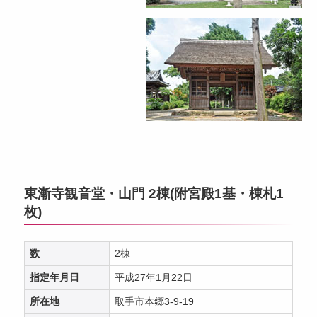
東漸寺観音堂・山門 2棟(附宮殿1基・棟札1
枚)
数
2棟
指定年月日
平成27年1月22日
所在地
取手市本郷3-9-19