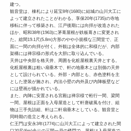
建つ。
観音堂は、棟札により延宝8年(1680)に結城の山川大工に
よって建立されたことがわかる。享保20年(1735)の寺地
移転に伴って移築され、江戸後期には向拝が改造された
ほか、昭和38年(1963)に茅葺屋根が鉄板葺きに変更され
た。総間19.1尺(5.8m)方形のやや小規模な三間堂で、正
面に一間の向拝が付く。外観は全体的に和様だが、内部
架構には禅宗様の形式を大胆に取り込んでいる。
天井は中央部を格天井、周囲を化粧屋根裏天井とする。
化粧屋根裏は粗い扇垂木で、軒の地垂木とは別個の天井
として設けられている。外部・内部とも、赤色塗料を主
とした塗装が施され、内法小壁の内外及び内陣板壁など
には壁画が描かれている。
また、内陣に安置される宮殿は禅宗様で桁行一間、梁間
一間。屋根は正面を入母屋造として軒唐破風を付け、組
物は三手先詰組、軒は二軒扇垂木としている。観音堂と
同時期の造立と考えられる。
仁王門は安永3年(1774)に山川大工によって建立された間
口20尺(6m)余りの三間一戸の楼門で、屋根は入母屋造で