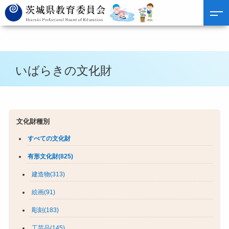
いばらきの文化財
文化財種別
すべての文化財
有形文化財(825)
建造物(313)
絵画(91)
彫刻(183)
工芸品(145)