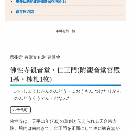
重要伝統的建造物群保存地区(1)
保存技術(2)
市町村別一覧
県指定
有形文化財
建造物
佛性寺観音堂・仁王門(附観音堂宮殿
1基・棟札1枚)
ぶっしょうじかんのんどう・におうもん つけたりかん
のんどうくうでん・むなふだ
八千代町
佛性寺は、天平11年(739)の草創と伝えられる天台宗寺
院。境内は南向きで、仁王門を正面にして奥に観音堂が