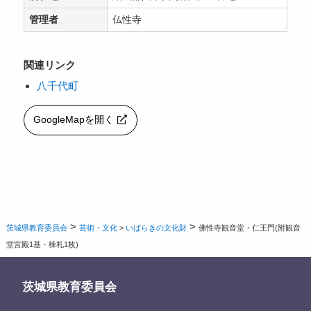
管理者
仏性寺
関連リンク
八千代町
GoogleMapを開く
>
>
茨城県教育委員会
芸術・文化
>
いばらきの文化財
佛性寺観音堂・仁王門(附観音
堂宮殿1基・棟札1枚)
茨城県教育委員会