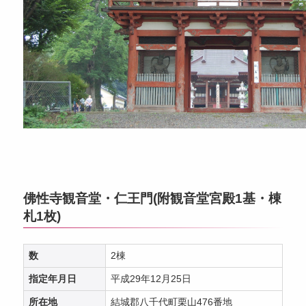
佛性寺観音堂・仁王門(附観音堂宮殿1基・棟
札1枚)
数
2棟
指定年月日
平成29年12月25日
所在地
結城郡八千代町栗山476番地