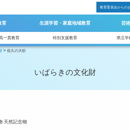
教育委員会からの
教育
生涯学習・家庭地域教育
芸
高一貫教育
特別支援教育
県立学
>
財
佐久の大杉
いばらきの文化財
物
天然記念物