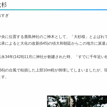
大杉
おすぎ
中央に位置する鹿島神社のご神木として、「大杉様」とよばれ
伝承によると大化の改新(645)の頃大和朝廷からこの地方に派
永34年(1428)11月に神社が創建された時、「すでに千年
。
1966)の台風で枯損した上部10m程が倒壊してしまいましたが、
ます。