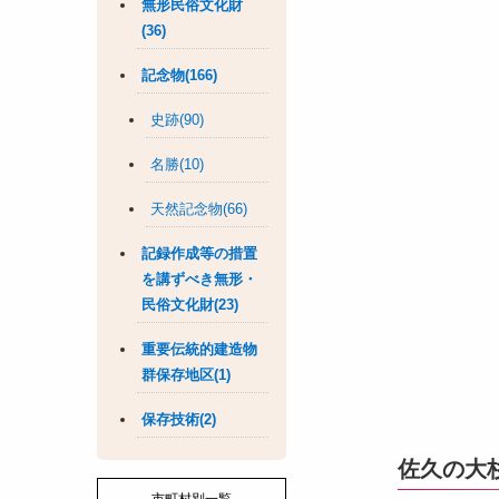
無形民俗文化財
(36)
記念物(166)
史跡(90)
名勝(10)
天然記念物(66)
記録作成等の措置
を講ずべき無形・
民俗文化財(23)
重要伝統的建造物
群保存地区(1)
保存技術(2)
佐久の大