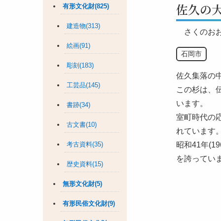
佐久の
有形文化財(825)
建造物(313)
さくのお
絵画(91)
石岡市
彫刻(183)
佐久集落の
工芸品(145)
この杉は、
います。
書跡(34)
室町時代の応
古文書(10)
れています
考古資料(35)
昭和41年(
を誇ってい
歴史資料(15)
無形文化財(5)
有形民俗文化財(9)