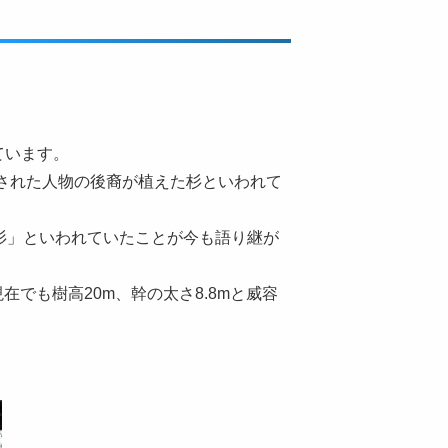
ています。
遣された人物の後裔が植えた杉といわれて
近い杉」といわれていたことが今も語り継が
現在でも樹高20m、幹の太さ8.8mと威容