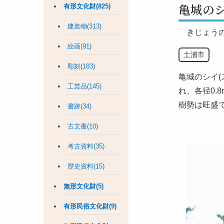
亀城の
有形文化財(825)
建造物(313)
きじょう
絵画(91)
土浦市
彫刻(183)
亀城のシイ(
工芸品(145)
れ、各径0.
樹勢は旺盛
書跡(34)
古文書(10)
考古資料(35)
歴史資料(15)
無形文化財(5)
有形民俗文化財(9)