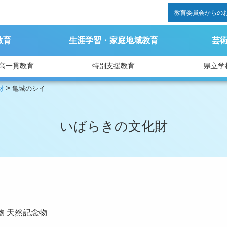
教育委員会からの
教育
生涯学習・家庭地域教育
芸
高一貫教育
特別支援教育
県立学
>
財
亀城のシイ
いばらきの文化財
物
天然記念物