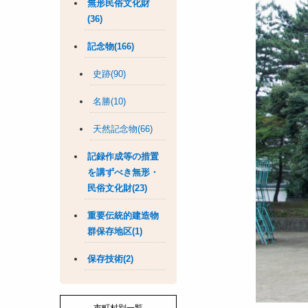
無形民俗文化財
(36)
記念物(166)
史跡(90)
名勝(10)
天然記念物(66)
記録作成等の措置
を講ずべき無形・
民俗文化財(23)
重要伝統的建造物
群保存地区(1)
保存技術(2)