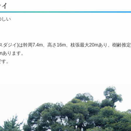
シイ
のしい
スダジイ)は幹周7.4m、高さ16m、枝張最大20mあり、樹齢推
8mあります。
です。