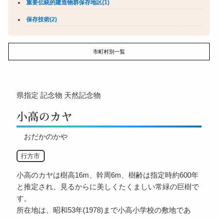
重要伝統的建造物群保存地区(1)
保存技術(2)
市町村別一覧
県指定
記念物
天然記念物
小高のカヤ
おだかのかや
行方市
小高のカヤは樹高16m、幹周6m、樹齢は指定時約600年
と推定され、見るからに美しくたくましい常緑の巨樹で
す。
所在地は、昭和53年(1978)まで小高小学校の敷地であ