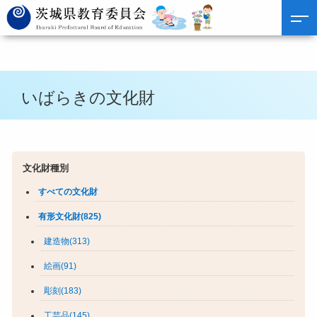
いばらきの文化財
文化財種別
すべての文化財
有形文化財(825)
建造物(313)
絵画(91)
彫刻(183)
工芸品(145)