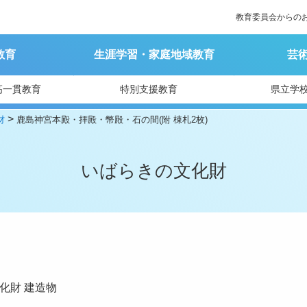
教育委員会からの
教育
生涯学習・家庭地域教育
芸
高一貫教育
特別支援教育
県立学
>
財
鹿島神宮本殿・拝殿・幣殿・石の間(附 棟札2枚)
いばらきの文化財
化財
建造物