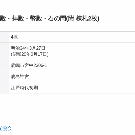
殿・拝殿・幣殿・石の間(附 棟札2枚)
4棟
明治34年3月27日
(昭和29年9月17日)
鹿嶋市宮中2306-1
鹿島神宮
江戸時代初期
光協会