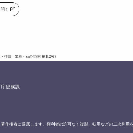
pを開く
・拝殿・幣殿・石の間(附 棟札2枚)
育庁総務課
、著作権者に帰属します。権利者の許可なく複製、転用などの二次利用