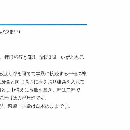
だ2まい)
、拝殿桁行き5間、梁間3間、いずれも元
る渡り廊を隔てて本殿に接続する一種の複
は身舎と同じ高さに床を張り建具を入れて
組とし中備えに蟇股を置き、軒は二軒で
で屋根は入母屋造です。
が、幣殿・拝殿は白木のままです。