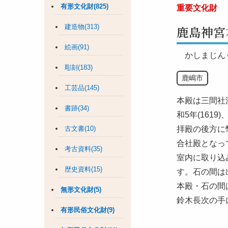
有形文化財(825)
重要文化財
建造物(313)
鹿島神宮
絵画(91)
かしまじん
彫刻(183)
鹿嶋市
工芸品(145)
本殿は三間社
書跡(34)
和5年(161
古文書(10)
拝殿の後方に
合社殿となっ
考古資料(35)
室内に取り込
歴史資料(15)
す。石の間は
本殿・石の間
無形文化財(5)
鈴木長次の手
有形民俗文化財(9)