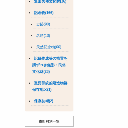
無形民俗文化財(36)
記念物(166)
史跡(90)
名勝(10)
天然記念物(66)
記録作成等の措置を
講ずべき無形・民俗
文化財(23)
重要伝統的建造物群
保存地区(1)
保存技術(2)
市町村別一覧