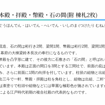
本殿・拝殿・幣殿・石の間(附 棟札2枚)
ぐうほんでん・はいでん・へいでん・いしのま (つけたり むねふ
流造、石の間は桁行き2間、梁間1間、幣殿は桁行2間、梁間1間
9)、幕府の大棟梁鈴木長次の奉行になるものです。
幣殿を凸字形に建て、その後方に石敷きの「石の間」と呼ばれ
ています。本殿は正面の間口を3間とする三間社で、前面の庇
み、さらに前面に1間の向拝を付しています。柱状の組物と出
出三斗で一軒、幣殿・拝殿は柱を角柱とし、組物は出組、二軒
は漆塗りで柱頭や組物などには華麗な極彩色が施されています
による江戸時代初期の複合社殿の代表的なものです。