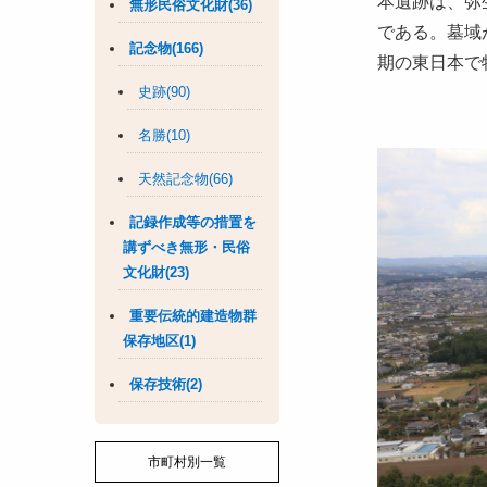
本遺跡は、弥
無形民俗文化財(36)
である。墓域
記念物(166)
期の東日本で
史跡(90)
名勝(10)
天然記念物(66)
記録作成等の措置を
講ずべき無形・民俗
文化財(23)
重要伝統的建造物群
保存地区(1)
保存技術(2)
市町村別一覧