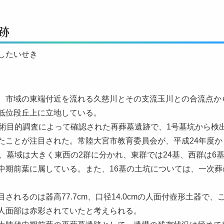
跡
したいせき
、市域の東端付近を流れる久慈川とその支流玉川との合流点から
低位段丘上に立地している。
学術目的調査によって確認された再葬墓遺跡で、1号墓坑から検
たことが注目された。常陸大宮市教育委員会が、平成24年度
し、墓域は大きく東西の2群に分かれ、東群では24基、西群は6
中期前葉に属している。また、16基の土坑については、一次
目されるのは器高77.7cm、口径14.0cmの人面付壺形土器
人面部は赤彩されていたと考えられる。