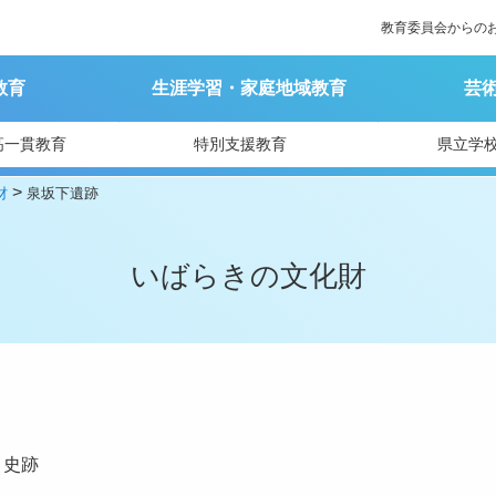
教育委員会からの
教育
生涯学習・家庭地域教育
芸
高一貫教育
特別支援教育
県立学
>
財
泉坂下遺跡
いばらきの文化財
史跡