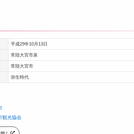
平成29年10月13日
常陸大宮市泉
常陸大宮市
弥生時代
市
市観光協会
pを開く