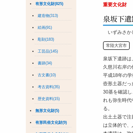
有形文化財(825)
重要文化財
建造物(313)
泉坂下遺
絵画(91)
いずみさか
彫刻(183)
常陸大宮市
工芸品(145)
泉坂下遺跡は
書跡(34)
久慈川右岸の
古文書(10)
平成18年の
壺形土器だっ
考古資料(35)
30基を確認
歴史資料(15)
れも弥生時代
る。
無形文化財(5)
出土土器で注
有形民俗文化財(9)
は立体的で、