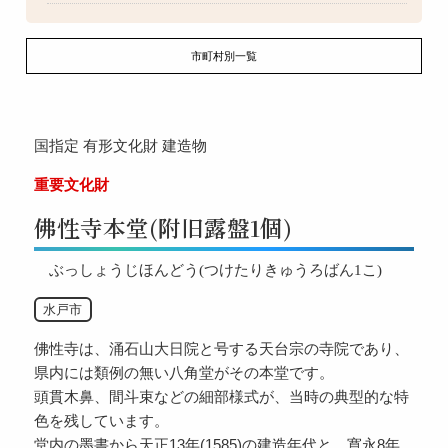
市町村別一覧
国指定
有形文化財
建造物
重要文化財
佛性寺本堂(附旧露盤1個)
ぶっしょうじほんどう(つけたりきゅうろばん1こ)
水戸市
佛性寺は、涌石山大日院と号する天台宗の寺院であり、
県内には類例の無い八角堂がその本堂です。
頭貫木鼻、間斗束などの細部様式が、当時の典型的な特
色を残しています。
堂内の墨書から天正13年(1585)の建造年代と、寛永8年