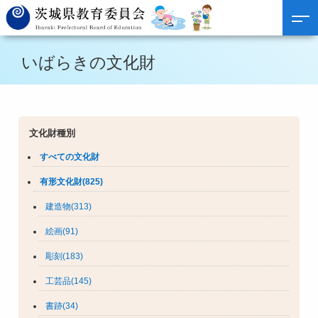
いばらきの文化財
文化財種別
すべての文化財
有形文化財(825)
建造物(313)
絵画(91)
彫刻(183)
工芸品(145)
書跡(34)