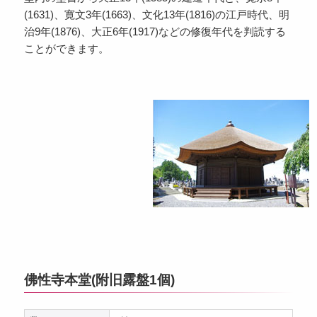
(1631)、寛文3年(1663)、文化13年(1816)の江戸時代、明
治9年(1876)、大正6年(1917)などの修復年代を判読する
ことができます。
佛性寺本堂(附旧露盤1個)