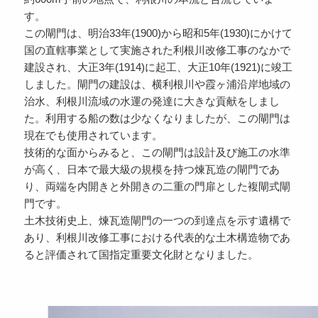
す。
この閘門は、明治33年(1900)から昭和5年(1930)にかけて
国の直轄事業として実施された利根川改修工事のなかで
建設され、大正3年(1914)に起工、大正10年(1921)に竣工
しました。閘門の建設は、横利根川や霞ヶ浦沿岸地域の
治水、利根川流域の水運の発達に大きな貢献をしまし
た。利用する船の数は少なくなりましたが、この閘門は
現在でも使用されています。
技術的な面からみると、この閘門は設計及び施工の水準
が高く、日本で最大級の規模を持つ煉瓦造の閘門であ
り、両端を内開きと外開きの二重の門扉とした複閘式閘
門です。
土木技術史上、煉瓦造閘門の一つの到達点を示す遺構で
あり、利根川改修工事における代表的な土木構造物であ
ると評価されて国指定重要文化財となりました。