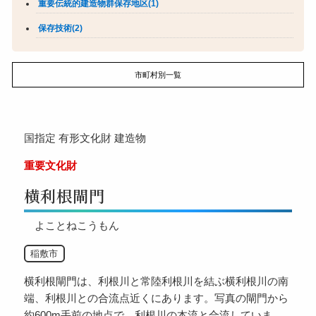
重要伝統的建造物群保存地区(1)
保存技術(2)
市町村別一覧
国指定
有形文化財
建造物
重要文化財
横利根閘門
よことねこうもん
稲敷市
横利根閘門は、利根川と常陸利根川を結ぶ横利根川の南
端、利根川との合流点近くにあります。写真の閘門から
約600m手前の地点で、利根川の本流と合流していま