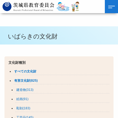
いばらきの文化財
文化財種別
すべての文化財
有形文化財(825)
建造物(313)
絵画(91)
彫刻(183)
工芸品(145)