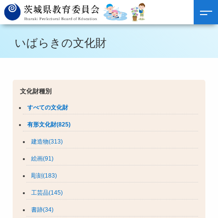
いばらきの文化財
文化財種別
すべての文化財
有形文化財(825)
建造物(313)
絵画(91)
彫刻(183)
工芸品(145)
書跡(34)