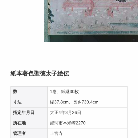
紙本著色聖徳太子絵伝
数
1巻、紙継30枚
寸法
縦37.8cm、長さ739.4cm
指定年月日
大正4年3月26日
所在地
那珂市本米崎2270
管理者
上宮寺