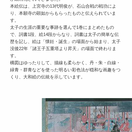
本絵伝は、上宮寺の13代明俊が、石山合戦の戦功によ
り、本願寺の顕如からもらったものと伝えられていま
す。
太子の生涯の重要な事跡を選んで1巻にまとめたもの
で、詞書1段、絵14段からなり、詞書は太子の簡単な伝
歴を記し、絵は「懐妊・誕生」の場面から始まり、太子
没後22年「諸王子五重塔より昇天」の場面で終わりま
す。
構図はゆったりして、描線も柔らかく、丹・朱・白線・
緑青・群青などを使った明るい彩色法が穏和な画趣をつ
くり、大和絵の伝統を示しています。