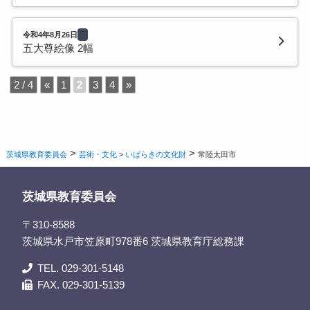
令和4年8月26日
五大尊絵像 2幅
2 / 4
«
1
2
3
4
»
>
>
茨城県教育委員会
芸術・文化
>
いばらきの文化財
常陸太田市
茨城県教育委員会
〒310-8588
茨城県水戸市笠原町978番6 茨城県教育庁総務課
TEL. 029-301-5148
FAX. 029-301-5139