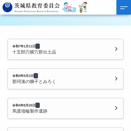
令和7年1月11日
十五郎穴横穴群出土品
令和4年9月2日
那珂湊の獅子とみろく
令和4年8月26日
馬渡埴輪製作遺跡