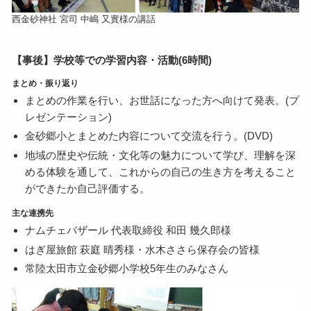
西金砂神社 宮司 中嶋 又實様の講話
【事後】学校等での学習内容・活動(6時間)
まとめ・振り返り
まとめの作業を行い、お世話になった方へ向けて発表。(プ
レゼンテーション)
金砂郷小とまとめた内容について交流を行う。(DVD)
地域の歴史や伝統・文化等の魅力について学び、理解を深
める体験を通して、これからの自己の生き方を考えること
ができたか自己評価する。
主な連携先
ナムチェバザール 代表取締役 和田 幾久郎様
はぎ屋旅館 萩庭 晴秀様・水木ささら保存会の皆様
常陸太田市立金砂郷小学校5年生のみなさん