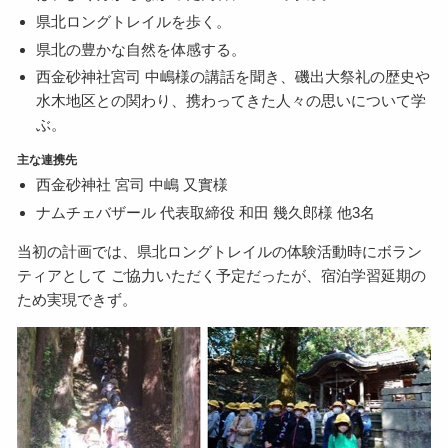
県北ロングトレイルを歩く。
県北の豊かな自然を体感する。
西金砂神社宮司 中嶋様の講話を聞き、磯出大祭礼の歴史や
水木地区との関わり、携わってきた人々の思いについて学
ぶ。
主な連携先
西金砂神社 宮司 中嶋 又實様
ナムチェバザール 代表取締役 和田 幾久郎様 他3名
当初の計画では、県北ロングトレイルの体験活動時にボラン
ティアとして ご協力いただく予定だったが、宿泊学習延期の
ため実現できず。