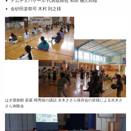
ナムチェバザール 代表取締役 和田 幾久郎様
金砂田楽祭司 木村 則之様
はぎ屋旅館 萩庭 晴秀様の講話 水木ささら保存会の皆様による水木さ
さら体験会