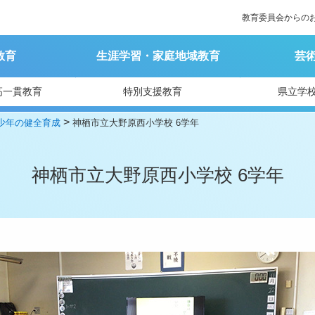
教育委員会からの
教育
生涯学習・家庭地域教育
芸
高一貫教育
特別支援教育
県立学
>
少年の健全育成
神栖市立大野原西小学校 6学年
神栖市立大野原西小学校 6学年