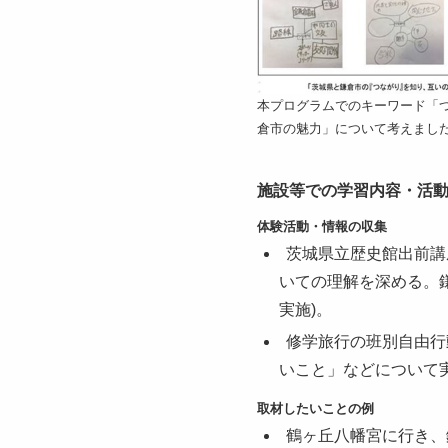
本プログラムでのキーワード「
倉市の魅力」について考えまし
施設等での学習内容・活動(
体験活動・情報の収集
茨城県立歴史館出前講
いての理解を深める。鎌
実施)。
修学旅行の班別自由行
いこと」などについて実行
取材したいことの例
鶴ヶ丘八幡宮に行き、