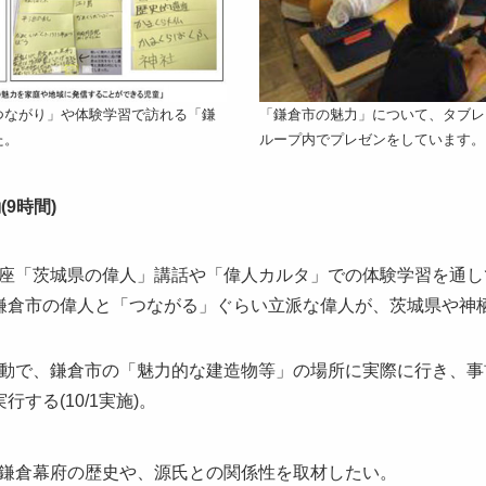
つながり」や体験学習で訪れる「鎌
「鎌倉市の魅力」について、タブレ
た。
ループ内でプレゼンをしています。
9時間)
座「茨城県の偉人」講話や「偉人カルタ」での体験学習を通し
倉市の偉人と「つながる」ぐらい立派な偉人が、茨城県や神栖市
動で、鎌倉市の「魅力的な建造物等」の場所に実際に行き、事
する(10/1実施)。
鎌倉幕府の歴史や、源氏との関係性を取材したい。