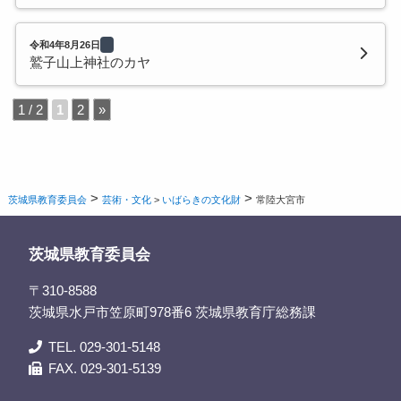
令和4年8月26日
鷲子山上神社のカヤ
1 / 2
1
2
»
>
>
茨城県教育委員会
芸術・文化
>
いばらきの文化財
常陸大宮市
茨城県教育委員会
〒310-8588
茨城県水戸市笠原町978番6 茨城県教育庁総務課
TEL. 029-301-5148
FAX. 029-301-5139