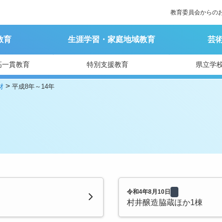
教育委員会からの
教育
生涯学習・家庭地域教育
芸
高一貫教育
特別支援教育
県立学
>
財
平成8年～14年
令和4年8月10日
村井醸造脇蔵ほか1棟