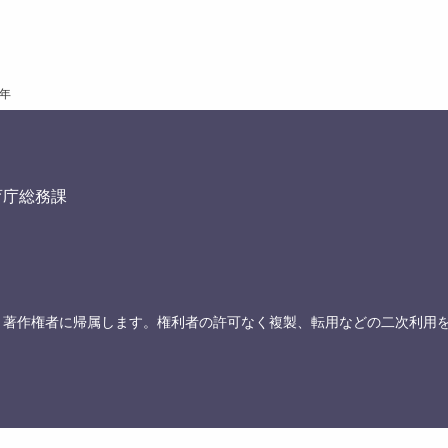
4年
育庁総務課
、著作権者に帰属します。権利者の許可なく複製、転用などの二次利用