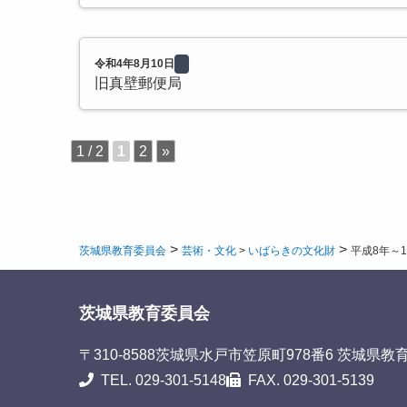
令和4年8月10日
旧真壁郵便局
1 / 2
1
2
»
>
>
茨城県教育委員会
芸術・文化
>
いばらきの文化財
平成8年～1
茨城県教育委員会
〒310-8588
茨城県水戸市笠原町978番6 茨城県教
TEL. 029-301-5148
FAX. 029-301-5139