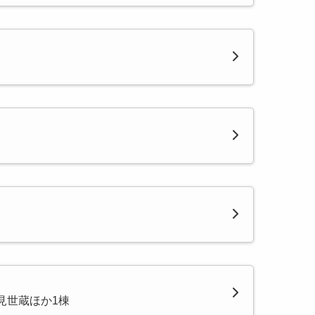
見世蔵ほか1棟