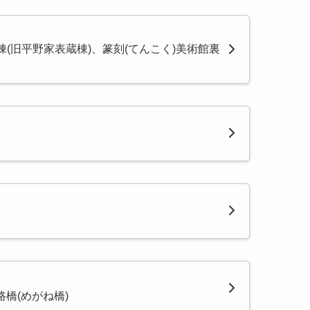
棟(旧平野家表蔵棟)、篆刻(てんこく)美術館裏
橋(めがね橋)