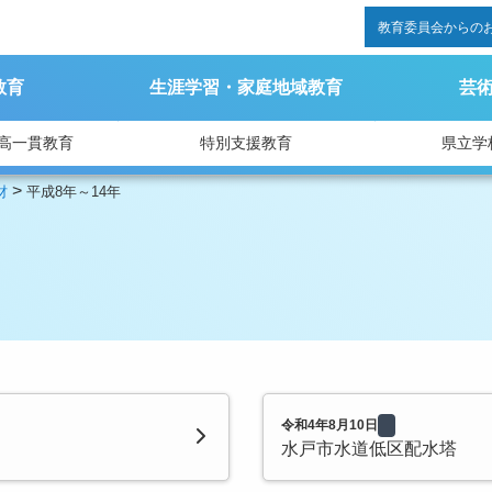
教育委員会からの
教育
生涯学習・家庭地域教育
芸
高一貫教育
特別支援教育
県立学
>
財
平成8年～14年
令和4年8月10日
水戸市水道低区配水塔