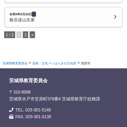
令和4年8月26日
板谷波山生家
1 / 2
1
2
»
>
>
茨城県教育委員会
芸術・文化
>
いばらきの文化財
筑西市
茨城県教育委員会
〒310-8588
茨城県水戸市笠原町978番6 茨城県教育庁総務課
TEL. 029-301-5148
FAX. 029-301-5139