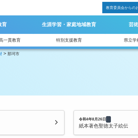
教育委員会からの
教育
生涯学習・家庭地域教育
芸
高一貫教育
特別支援教育
県立学
>
財
那珂市
令和4年8月26日
紙本著色聖徳太子絵伝