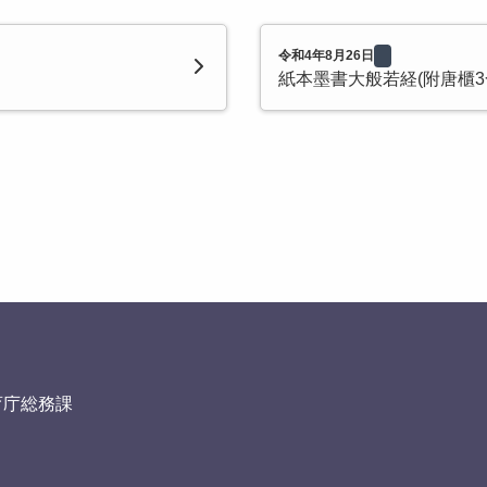
令和4年8月26日
紙本墨書大般若経(附唐櫃3
育庁総務課