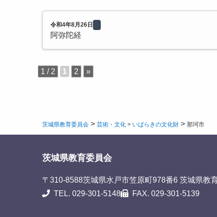
令和4年8月26日
阿弥陀経
1 / 2
1
2
»
>
>
茨城県教育委員会
芸術・文化
>
いばらきの文化財
那珂市
茨城県教育委員会
〒310-8588
茨城県水戸市笠原町978番6 茨城県教
TEL. 029-301-5148
FAX. 029-301-5139