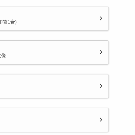
印笥1合)
立像