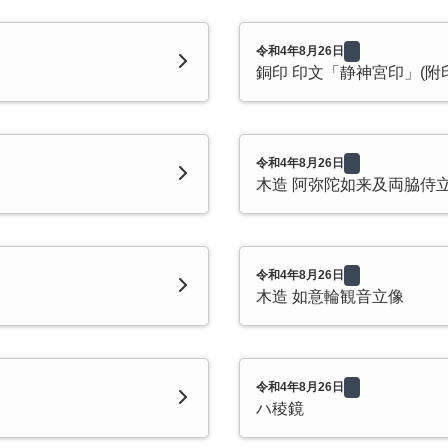
令和4年8月26日
銅印 印文「静神宮印」(附
令和4年8月26日
木造 阿弥陀如来及両脇侍
令和4年8月26日
木造 如意輪観音立像
令和4年8月26日
ハ稜鏡