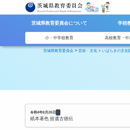
茨城県教育委員会について
学校
小・中学校教育
高校教育・中
>
茨城県教育委員会
芸術・文化
>
いばらきの文化
令和4年8月26日
紙本著色 拾遺古徳伝