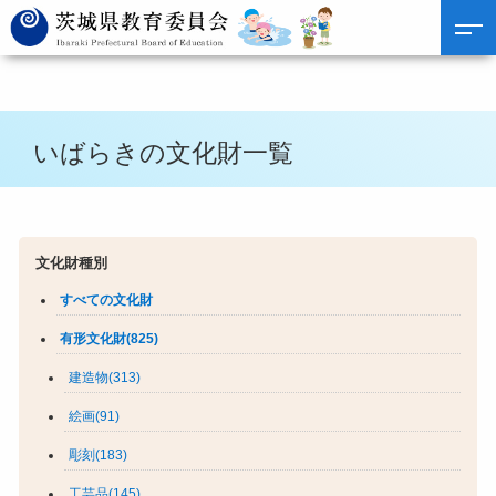
いばらきの文化財一覧
文化財種別
すべての文化財
有形文化財(825)
建造物(313)
絵画(91)
彫刻(183)
工芸品(145)