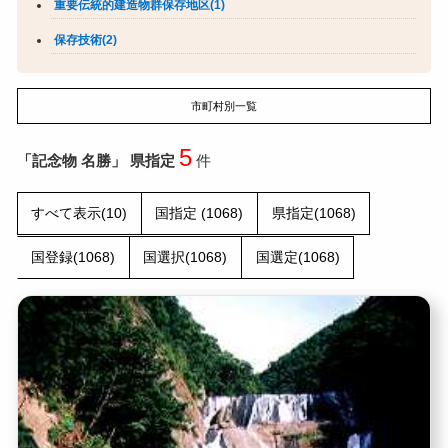
重要伝統的建造物群保存地区(1)
保存技術(2)
市町村別一覧
5
「記念物 名勝」 県指定
件
すべて表示(10)
国指定 (1068)
県指定(1068)
国登録(1068)
国選択(1068)
国選定(1068)