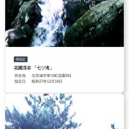
県指定
花園渓谷 「七ツ滝」
所在地
北茨城市華川町花園591
指定日
昭和27年12月18日