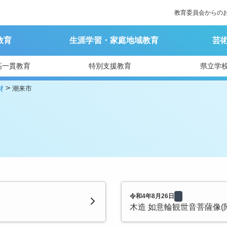
教育委員会からの
教育
生涯学習・家庭地域教育
芸
高一貫教育
特別支援教育
県立学
>
財
潮来市
令和4年8月26日
木造 如意輪観世音菩薩像(