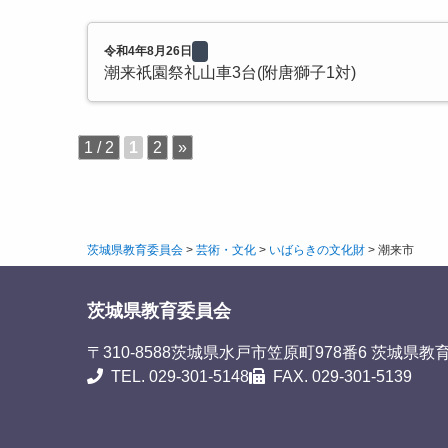
令和4年8月26日
潮来祇園祭礼山車3台(附唐獅子1対)
1 / 2
1
2
»
茨城県教育委員会
>
芸術・文化
>
いばらきの文化財
>
潮来市
茨城県教育委員会
〒310-8588
茨城県水戸市笠原町978番6 茨城県教
TEL. 029-301-5148
FAX. 029-301-5139