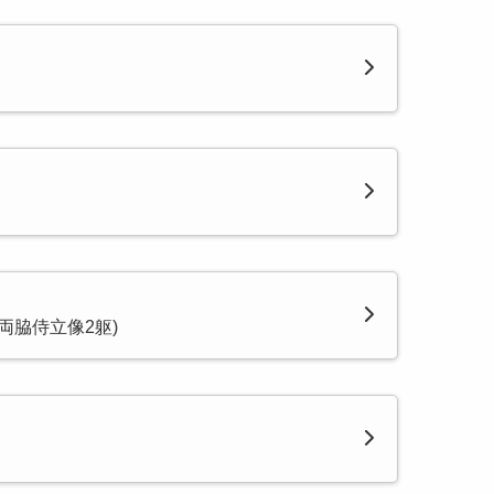
両脇侍立像2躯)