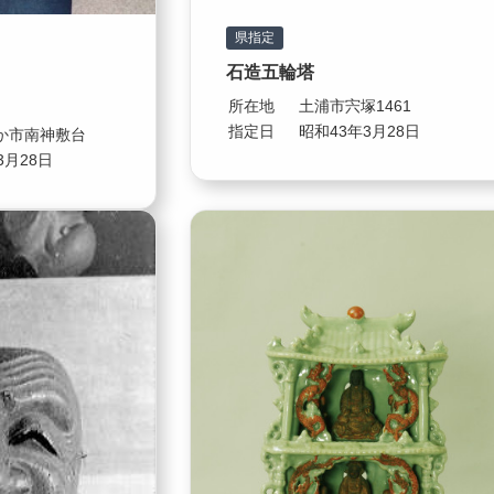
県指定
石造五輪塔
所在地
土浦市宍塚1461
指定日
昭和43年3月28日
か市南神敷台
3月28日