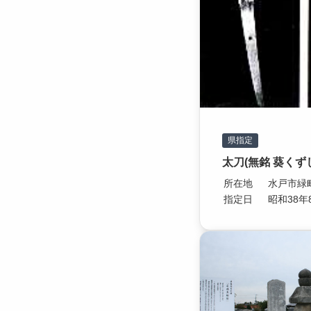
県指定
太刀(無銘 葵くず
所在地
水戸市緑町2
指定日
昭和38年