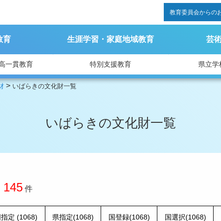
教育委員会からの
教育
生涯学習・家庭地域教育
芸
高一貫教育
特別支援教育
県立学
>
財
いばらきの文化財一覧
いばらきの文化財一覧
145
」
件
指定 (1068)
県指定(1068)
国登録(1068)
国選択(1068)