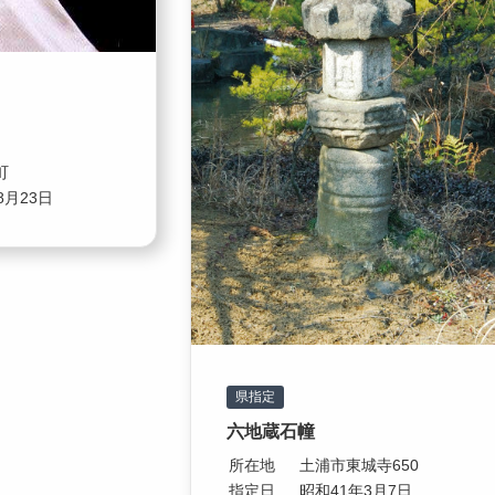
町
8月23日
県指定
六地蔵石幢
所在地
土浦市東城寺650
指定日
昭和41年3月7日