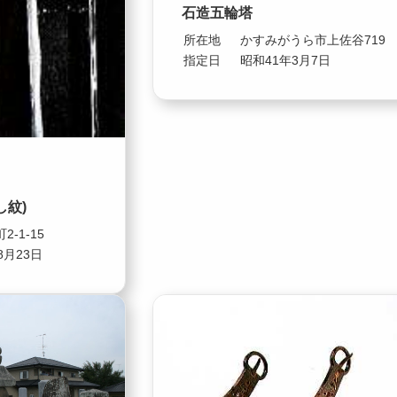
石造五輪塔
所在地
かすみがうら市上佐谷719
指定日
昭和41年3月7日
し紋)
-1-15
8月23日