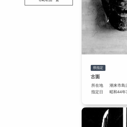
市町村別一覧
県指定
古面
所在地
潮来市島須
指定日
昭和44年