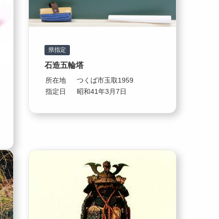
県指定
石造五輪塔
所在地
つくば市玉取1959
指定日
昭和41年3月7日