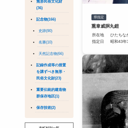
無形民俗文化財
(36)
県指定
記念物(166)
熏韋威胴丸鎧
史跡(90)
所在地
ひたちな
指定日
昭和43年
名勝(10)
天然記念物(66)
記録作成等の措置
を講ずべき無形・
民俗文化財(23)
重要伝統的建造物
群保存地区(1)
保存技術(2)