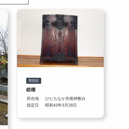
県指定
鎧櫃
所在地
ひたちなか市南神敷台
指定日
昭和43年3月28日