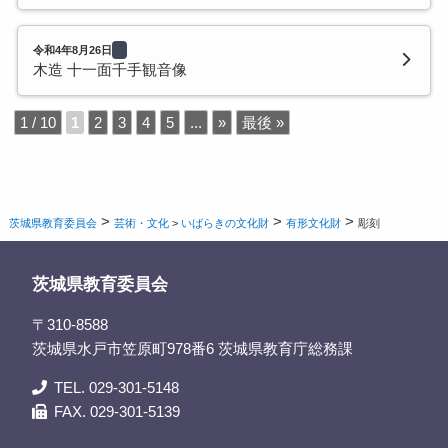
令和4年8月26日
木造 十一面千手観音像
1 / 10
1
2
3
4
5
...
»
最後 »
>
>
>
茨城県教育委員会
芸術・文化
>
いばらきの文化財
有形文化財
彫刻
茨城県教育委員会
〒310-8588
茨城県水戸市笠原町978番6 茨城県教育庁総務課
TEL. 029-301-5148
FAX. 029-301-5139